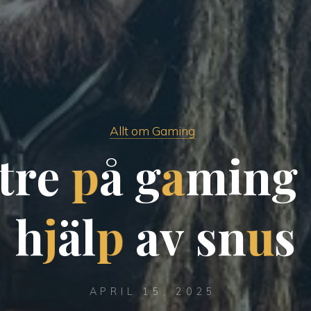
Allt om Gaming
t
r
e
p
å
g
a
m
i
n
g
h
j
ä
l
p
a
v
s
n
u
s
APRIL 15, 2025