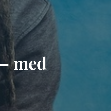
–
m
e
d