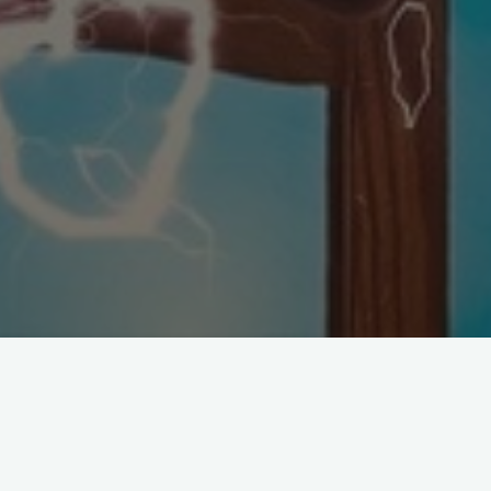
ra för att ha kul kan du ibland behöva en extra boost för att
onen. En del gamers har upptäckt att snus, särskilt ZYN, kan
ålla fokus på spelet.