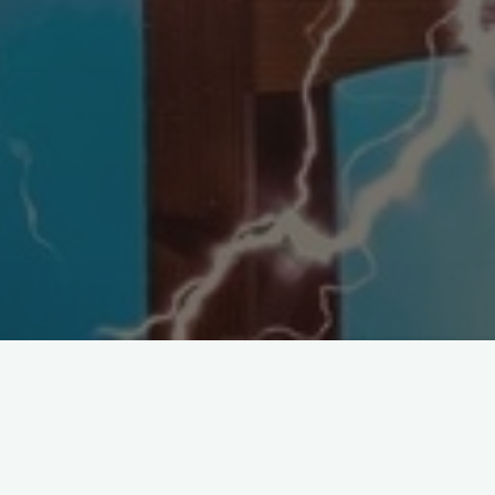
Oavsett om du spelar för att vinna eller ba
hålla energin uppe och behålla koncentrati
ge den där lilla kicken som behövs för att h