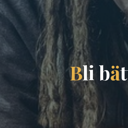
B
l
i
b
ä
t